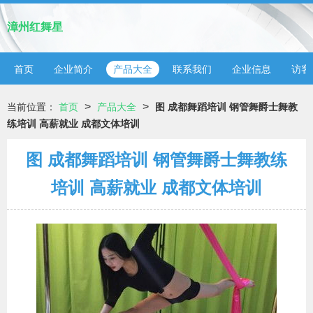
漳州红舞星
首页
企业简介
产品大全
联系我们
企业信息
访客
>
>
当前位置：
首页
产品大全
图 成都舞蹈培训 钢管舞爵士舞教
练培训 高薪就业 成都文体培训
图 成都舞蹈培训 钢管舞爵士舞教练
培训 高薪就业 成都文体培训