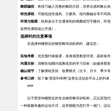
舞蹈编排
：将技巧融入完整的舞蹈片段，培养乐感和舞台表
特色课程
：可能包括性感风、力量风、现代舞融合等不同风
环境与氛围
：机构多位于交通便利的商圈或写字楼内，环境
设男性课程或公开课）。
选择时的注意事项
在选择钟楼附近的钢管舞培训机构时，建议您：
实地考察
：优先预约体验课，亲身感受教室环境、器材条件
沟通目标
：清晰告知顾问或教练您的学习目标（如健身塑形
确认细节
：了解课程安排、收费模式（次卡、月卡、季卡等
参考口碑
：除了像“西安列举网”这类生活信息平台上的列
###
位于西安钟楼附近的专业钢管舞培训机构，正以其现代
一种新颖有趣的运动方式，这里都能为您打开一扇门。迈出