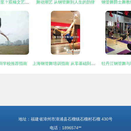
成都钢管舞培训在哪里？双楠文艺与文体培训新浪潮
舞动潮艺 从钢管舞到人生的韵律
训学校推荐指南
上海钢管舞培训指南 从零基础到酒吧领舞的全面选择
地址：福建省漳州市漳浦县石榴镇石榴村石榴 430号
电话：1896574**