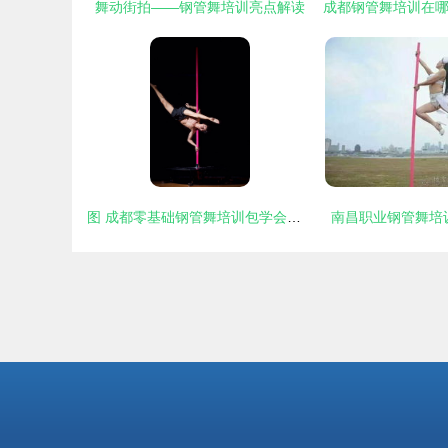
舞动街拍——钢管舞培训亮点解读
图 成都零基础钢管舞培训包学会包考证包就业 成都文体培训 钢管舞培训
南昌职业钢管舞培