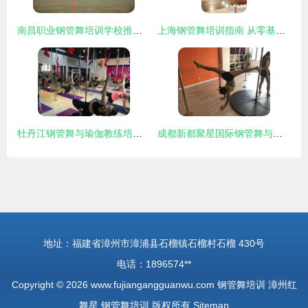
南昌职业钢管舞培训学校推荐指南
上海钢管舞培训指南 从零基础到酒吧领舞的全面选择
牡丹江钢管舞与瑜伽教练培训 艺术与健康的双重选择
成都新都聚星国际钢管舞与爵士舞培训 艺术健身新风尚，分期支付更轻松
地址：福建省漳州市漳浦县石榴镇石榴村石榴 430号
电话：1896574**
Copyright © 2026
www.fujiangangguanwu.com
钢管舞培训
漳州红
舞星
钢管舞培训
版权所有
Sitemap