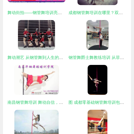
舞动街拍——钢管舞培训亮点解读
成都钢管舞培训在哪里？双楠文艺与文体培训新浪潮
舞动潮艺 从钢管舞到人生的韵律
钢管舞爵士舞教练培训 从菲士舞蹈大良总校迈向专业之路
南昌钢管舞培训 舞动自信，重塑身体的力与美
图 成都零基础钢管舞培训包学会包考证包就业 成都文体培训 钢管舞培训