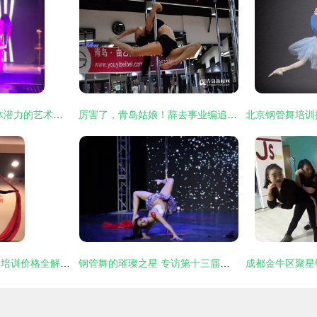
钢管舞培训 释放身体潜力的艺术与健身之旅
厉害了，青岛姑娘！辞去事业编追寻钢管舞梦想，曾与父亲决裂却登上央视舞台
郫县钢管舞与爵士舞培训价格全解析 星秀钢管舞课程详情
钢管舞的璀璨之星 专访第十三届中国钢管舞锦标赛网络人气季军Kiki