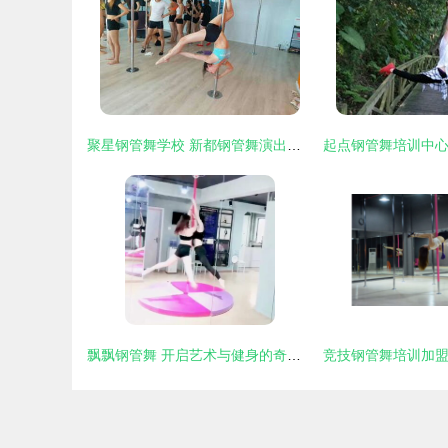
聚星钢管舞学校 新都钢管舞演出、35天就业、90天考证的专业之路
飘飘钢管舞 开启艺术与健身的奇妙之旅，欢迎你的加入