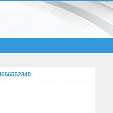
6552340