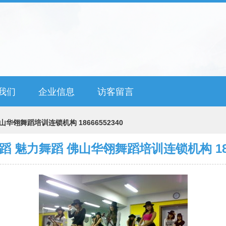
我们
企业信息
访客留言
华翎舞蹈培训连锁机构 18666552340
 魅力舞蹈 佛山华翎舞蹈培训连锁机构 1866