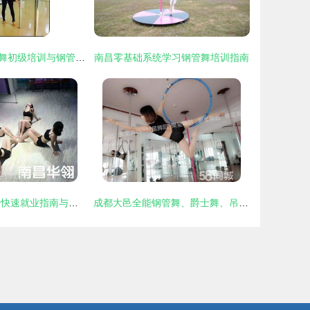
深圳罗湖职业领舞初级培训与钢管舞培训
南昌零基础系统学习钢管舞培训指南
吉安钢管舞培训 快速就业指南与推荐机构
成都大邑全能钢管舞、爵士舞、吊环舞、绸缎舞教练培训学校——钢管舞培训全解析